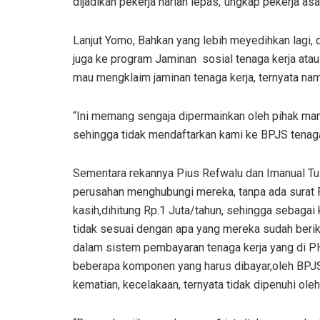
dijadikan pekerja harian lepas,”ungkap pekerja asa
Lanjut Yomo, Bahkan yang lebih meyedihkan lagi, di
juga ke program Jaminan sosial tenaga kerja ata
mau mengklaim jaminan tenaga kerja, ternyata nama
“Ini memang sengaja dipermainkan oleh pihak man
sehingga tidak mendaftarkan kami ke BPJS tenaga 
Sementara rekannya Pius Refwalu dan Imanual Tul
perusahan menghubungi mereka, tanpa ada surat
kasih,dihitung Rp.1 Juta/tahun, sehingga sebaga
tidak sesuai dengan apa yang mereka sudah berik
dalam sistem pembayaran tenaga kerja yang di PH
beberapa komponen yang harus dibayar,oleh BPJS t
kematian, kecelakaan, ternyata tidak dipenuhi ol