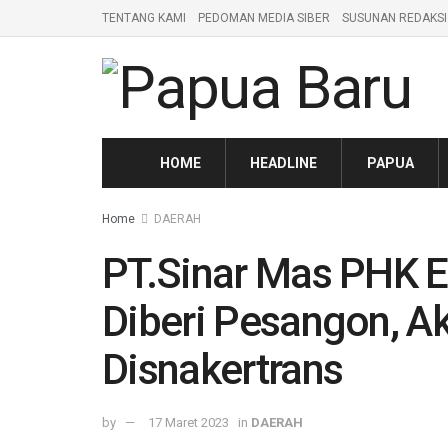
TENTANG KAMI
PEDOMAN MEDIA SIBER
SUSUNAN REDAKSI
HOME
HEADLINE
PAPUA
Home
DAERAH
PT.Sinar Mas PHK 
Diberi Pesangon, Ak
Disnakertrans
by
17 Maret 2023
in
DAERAH