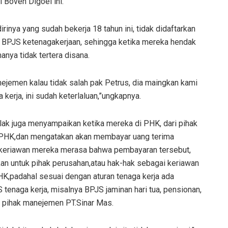
l Boven Digoel ini.
rinya yang sudah bekerja 18 tahun ini, tidak didaftarkan
u BPJS ketenagakerjaan, sehingga ketika mereka hendak
nya tidak tertera disana.
ejemen kalau tidak salah pak Petrus, dia maingkan kami
kerja, ini sudah keterlaluan,”ungkapnya.
ak juga menyampaikan ketika mereka di PHK, dari pihak
 PHK,dan mengatakan akan membayar uang terima
i keriawan mereka merasa bahwa pembayaran tersebut,
an untuk pihak perusahan,atau hak-hak sebagai keriawan
K,padahal sesuai dengan aturan tenaga kerja ada
enaga kerja, misalnya BPJS jaminan hari tua, pensionan,
eh pihak manejemen PT.Sinar Mas.