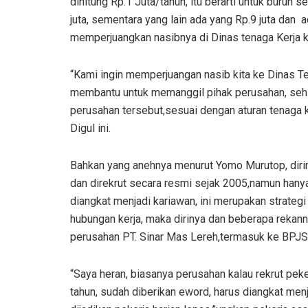
dihitung Rp.1 Juta/tahun, itu berarti untuk buru
juta, sementara yang lain ada yang Rp.9 juta dan a
memperjuangkan nasibnya di Dinas tenaga Kerja k
“Kami ingin memperjuangan nasib kita ke Dinas T
membantu untuk memanggil pihak perusahan, sehi
perusahan tersebut,sesuai dengan aturan tenaga
Digul ini.
Bahkan yang anehnya menurut Yomo Murutop, dirin
dan direkrut secara resmi sejak 2005,namun hanya
diangkat menjadi kariawan, ini merupakan strategi
hubungan kerja, maka dirinya dan beberapa rekan
perusahan PT. Sinar Mas Lereh,termasuk ke BPJS 
“Saya heran, biasanya perusahan kalau rekrut peke
tahun, sudah diberikan eword, harus diangkat menj