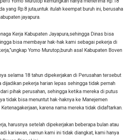
h seperti Yomo Murutop kemungkan hanya menerima Rp.18
da yang Rp.8 juta,untuk itulah keempat buruh ini, berusaha
abupaten jayapura.
enaga Kerja Kabupaten Jayapura,sehingga Dinas bisa
ngga bisa membayar hak-hak kami sebagai pekerja di
 kerja,”ungkap Yomo Murutop,buruh asal Kabupaten Boven
ya selama 18 tahun dipekerjakan di Perusahan tersebut
 dijadikan pekerja harian lepas sehingga tidak pernah
 dari pihak perusahan, sehingga ketika mereka di putus
nya tidak bisa menuntut hak-haknya ke Manejemen
Ketenagakerjaan, karena nama mereka tidak didaftarkan.
rja, harusnya setelah dipekerjakan beberapa bulan atau
adi kariawan, namun kami ini tidak diangkat, kami hanya