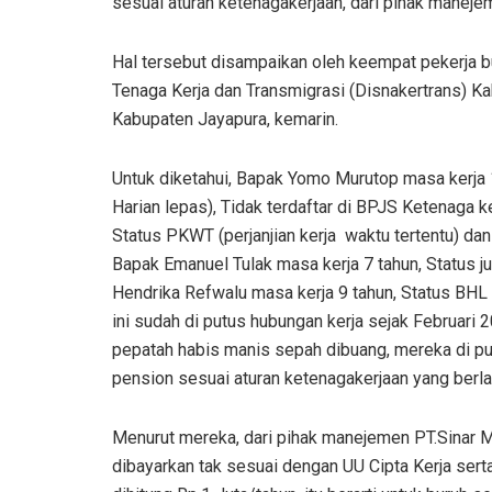
sesuai aturan ketenagakerjaan, dari pihak maneje
Hal tersebut disampaikan oleh keempat pekerja b
Tenaga Kerja dan Transmigrasi (Disnakertrans) Kab
Kabupaten Jayapura, kemarin.
Untuk diketahui, Bapak Yomo Murutop masa kerja 
Harian lepas), Tidak terdaftar di BPJS Ketenaga 
Status PKWT (perjanjian kerja waktu tertentu) da
Bapak Emanuel Tulak masa kerja 7 tahun, Status j
Hendrika Refwalu masa kerja 9 tahun, Status BHL 
ini sudah di putus hubungan kerja sejak Februari 
pepatah habis manis sepah dibuang, mereka di pu
pension sesuai aturan ketenagakerjaan yang berlak
Menurut mereka, dari pihak manejemen PT.Sinar 
dibayarkan tak sesuai dengan UU Cipta Kerja ser