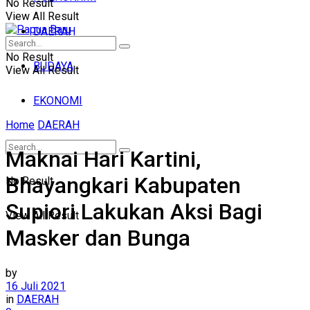
No Result
View All Result
DAERAH
No Result
BUDAYA
View All Result
EKONOMI
Home
DAERAH
Maknai Hari Kartini,
Bhayangkari Kabupaten
No Result
Supiori Lakukan Aksi Bagi
View All Result
Masker dan Bunga
by
16 Juli 2021
in
DAERAH