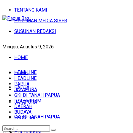
TENTANG KAMI
PEDOMAN MEDIA SIBER
SUSUNAN REDAKSI
Minggu, Agustus 9, 2026
HOME
HEADLINE
HOME
Login
HEADLINE
PAPUA
PAPUA
JAYAPURA
GKI DI TANAH PAPUA
POLHUKRIM
JAYAPURA
DAERAH
BUDAYA
GKI DI TANAH PAPUA
EKONOMI
POLHUKRIM