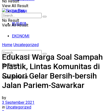
No Result
View All Result
DAERAH
No Result
BUDAYA
View All Result
EKONOMI
Home
Uncategorized
Edukasi Warga Soal Sampah
Plastik, Lintas Komunitas di
No Result
Supiori Gelar Bersih-bersih
View All Result
Jalan Pariem-Sawarkar
by
3 September 2021
in
Uncategorized