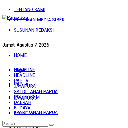
TENTANG KAMI
PEDOMAN MEDIA SIBER
SUSUNAN REDAKSI
Jumat, Agustus 7, 2026
HOME
HEADLINE
HOME
Login
HEADLINE
PAPUA
PAPUA
JAYAPURA
GKI DI TANAH PAPUA
POLHUKRIM
JAYAPURA
DAERAH
BUDAYA
GKI DI TANAH PAPUA
EKONOMI
POLHUKRIM