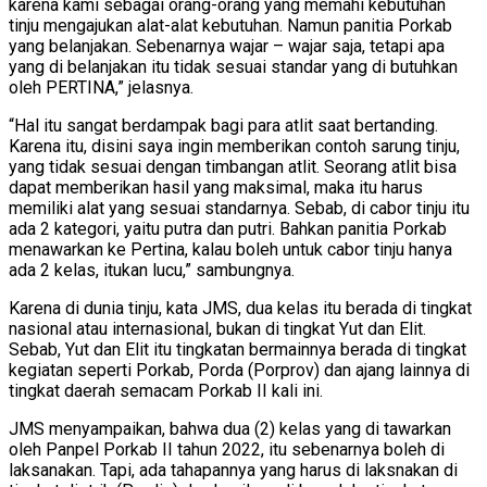
karena kami sebagai orang-orang yang memahi kebutuhan
tinju mengajukan alat-alat kebutuhan. Namun panitia Porkab
yang belanjakan. Sebenarnya wajar – wajar saja, tetapi apa
yang di belanjakan itu tidak sesuai standar yang di butuhkan
oleh PERTINA,” jelasnya.
“Hal itu sangat berdampak bagi para atlit saat bertanding.
Karena itu, disini saya ingin memberikan contoh sarung tinju,
yang tidak sesuai dengan timbangan atlit. Seorang atlit bisa
dapat memberikan hasil yang maksimal, maka itu harus
memiliki alat yang sesuai standarnya. Sebab, di cabor tinju itu
ada 2 kategori, yaitu putra dan putri. Bahkan panitia Porkab
menawarkan ke Pertina, kalau boleh untuk cabor tinju hanya
ada 2 kelas, itukan lucu,” sambungnya.
Karena di dunia tinju, kata JMS, dua kelas itu berada di tingkat
nasional atau internasional, bukan di tingkat Yut dan Elit.
Sebab, Yut dan Elit itu tingkatan bermainnya berada di tingkat
kegiatan seperti Porkab, Porda (Porprov) dan ajang lainnya di
tingkat daerah semacam Porkab II kali ini.
JMS menyampaikan, bahwa dua (2) kelas yang di tawarkan
oleh Panpel Porkab II tahun 2022, itu sebenarnya boleh di
laksanakan. Tapi, ada tahapannya yang harus di laksnakan di