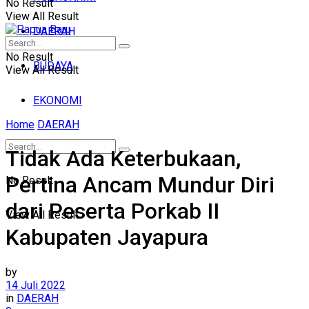
No Result
View All Result
DAERAH
No Result
BUDAYA
View All Result
EKONOMI
Home
DAERAH
Tidak Ada Keterbukaan,
Pertina Ancam Mundur Diri
No Result
dari Peserta Porkab II
View All Result
Kabupaten Jayapura
by
14 Juli 2022
in
DAERAH