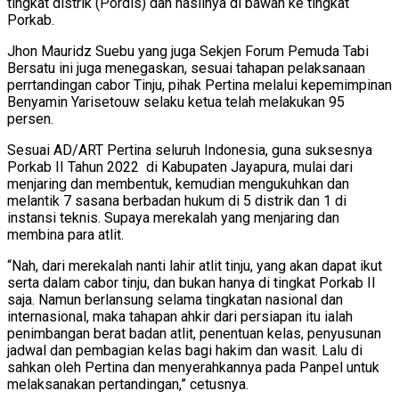
tingkat distrik (Pordis) dan hasilnya di bawah ke tingkat
Porkab.
Jhon Mauridz Suebu yang juga Sekjen Forum Pemuda Tabi
Bersatu ini juga menegaskan, sesuai tahapan pelaksanaan
perrtandingan cabor Tinju, pihak Pertina melalui kepemimpinan
Benyamin Yarisetouw selaku ketua telah melakukan 95
persen.
Sesuai AD/ART Pertina seluruh Indonesia, guna suksesnya
Porkab II Tahun 2022 di Kabupaten Jayapura, mulai dari
menjaring dan membentuk, kemudian mengukuhkan dan
melantik 7 sasana berbadan hukum di 5 distrik dan 1 di
instansi teknis. Supaya merekalah yang menjaring dan
membina para atlit.
“Nah, dari merekalah nanti lahir atlit tinju, yang akan dapat ikut
serta dalam cabor tinju, dan bukan hanya di tingkat Porkab II
saja. Namun berlansung selama tingkatan nasional dan
internasional, maka tahapan ahkir dari persiapan itu ialah
penimbangan berat badan atlit, penentuan kelas, penyusunan
jadwal dan pembagian kelas bagi hakim dan wasit. Lalu di
sahkan oleh Pertina dan menyerahkannya pada Panpel untuk
melaksanakan pertandingan,” cetusnya.