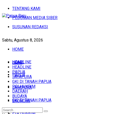
TENTANG KAMI
PEDOMAN MEDIA SIBER
SUSUNAN REDAKSI
Sabtu, Agustus 8, 2026
HOME
HEADLINE
HOME
Login
HEADLINE
PAPUA
PAPUA
JAYAPURA
GKI DI TANAH PAPUA
POLHUKRIM
JAYAPURA
DAERAH
BUDAYA
GKI DI TANAH PAPUA
EKONOMI
POLHUKRIM