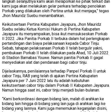
langkah selanjutnya kami akan melaporkan ke pihak terkait dan
kami juga akan melakukan gelar perkara terhadap penolakan
Porkab yang dilakukan oleh Pertina untuk ikut menjaga,” tegas
Jhon Mauridz Suebu menambahkan.
Keikutsertaan Pertina Kabupaten Jayapura, Jhon Mauridz
Suebu selaku Ketua Komisi Hukum di Pertina Kabupaten
Jayapura itu menyampaikan, bisa ikut mensukseskan Porkab
II 2022. Jika Panitia Porkab II terbuka dalam hal perlengkapan
pertandingan dan biaya pelaksanaan kepada Cabor Tinju.
Sebab, tahapan pelaksanaan Porkab II telah bergulir yakni,
pembukaan Porkab II telah dilakukan pada Ahad, 10 Juli 2022
di Stadion Barnabas Youwe. Namun panitia Porkab II gagal
menyediakan alat dan pendanaan bagi cabor tinju.
Dijelaskannya, penilaiannya terhadap Panpel Porkab II untuk
cabor Tinju, RAB yang telah di ajukan Pertina Kabupaten
Jayapura per 7 Juni 2022 lalu itu adalah kebutuhan
keikutsertaan cabor tinju dalam Porkab II Kabupaten Jayapura.
Namun hingga saat ini, cabor tinju menjadi bulan-bulanan.
“Kami berkordinasi dengan bidang lain, malah di arahkan ke
bidang lain hingga di bidang yang lain juga di arahkan lagi ke
bidang yang lainnya. Kami juga menemukan keganjalan disini,