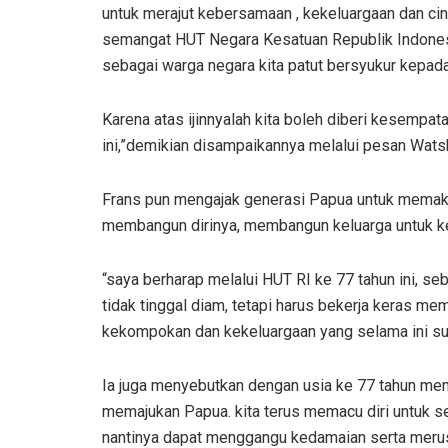
untuk merajut kebersamaan , kekeluargaan dan cint
semangat HUT Negara Kesatuan Republik Indonesi
sebagai warga negara kita patut bersyukur kepada
Karena atas ijinnyalah kita boleh diberi kesempatan
ini,”demikian disampaikannya melalui pesan Wats
Frans pun mengajak generasi Papua untuk memakn
membangun dirinya, membangun keluarga untuk k
“saya berharap melalui HUT RI ke 77 tahun ini, seb
tidak tinggal diam, tetapi harus bekerja keras me
kekompokan dan kekeluargaan yang selama ini suda
Ia juga menyebutkan dengan usia ke 77 tahun me
memajukan Papua. kita terus memacu diri untuk se
nantinya dapat menggangu kedamaian serta merusa