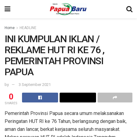
Home
HEADLINE
INI KUMPULAN IKLAN /
REKLAME HUT RI KE 76 ,
PEMERINTAH PROVINSI
PAPUA
by
3 September 2021
0
SHARES
Pemerintah Provinsi Papua secara umum melaksanakan
Peringatan HUT RI ke 76 Tahun, berlangsung dengan baik,
aman dan lancar, berkat kerjasama seluruh masyarakat.