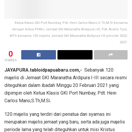
Ketua Klasis GKI Port Numbay, Pdt. Hein Carlos Mano,S.Th,M.Si bersama
dengan Ketua PHMJ Jemaat GKI Maranatha Ardipura I-III, Pdt. Andris Tjoe,
MTh bersama 120 majelis Jemaat GKI Maranatha Ardipura I-III periode 2022-
2027.
0
SHARES
JAYAPURA.tabloidpapuabaru.com,-
Sebanyak 120
majelis di Jemaat GKI Maranatha Ardipura I-III secara resmi
diteguhkan dalam ibadah Minggu 20 Februari 2021 yang
dipimpin oleh Ketua Klasis GKI Port Numbay, Pdt. Hein
Carlos Mano,S.Th,M.Si.
120 majelis yang terdiri dari penatua dan syamas ini
merupakan majelis jemaat yang baru, serta ada juga majelis
periode lama yang telah diteguhkan untuk misi Kristus