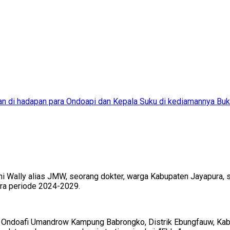
n di hadapan para Ondoapi dan Kepala Suku di kediamannya Buk
 Wally alias JMW, seorang dokter, warga Kabupaten Jayapura, s
ra periode 2024-2029.
di Ondoafi Umandrow Kampung Babrongko, Distrik Ebungfauw, Ka