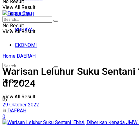
No Result
View All Result
DAERAH
No Result
BUDAYA
View All Result
EKONOMI
Home
DAERAH
Warisan Leluhur Suku Sentani
di 2024
No Result
View All Result
by
29 Oktober 2022
in
DAERAH
0