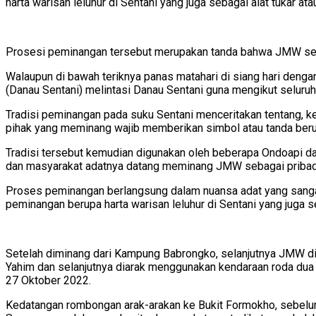
harta warisan leluhur di Sentani yang juga sebagai alat tukar at
Prosesi peminangan tersebut merupakan tanda bahwa JMW seb
Walaupun di bawah teriknya panas matahari di siang hari deng
(Danau Sentani) melintasi Danau Sentani guna mengikut seluru
Tradisi peminangan pada suku Sentani menceritakan tentang, k
pihak yang meminang wajib memberikan simbol atau tanda beru
Tradisi tersebut kemudian digunakan oleh beberapa Ondoapi da
dan masyarakat adatnya datang meminang JMW sebagai pribadi 
Proses peminangan berlangsung dalam nuansa adat yang sang
peminangan berupa harta warisan leluhur di Sentani yang juga se
Setelah diminang dari Kampung Babrongko, selanjutnya JMW d
Yahim dan selanjutnya diarak menggunakan kendaraan roda dua 
27 Oktober 2022.
Kedatangan rombongan arak-arakan ke Bukit Formokho, sebelumny