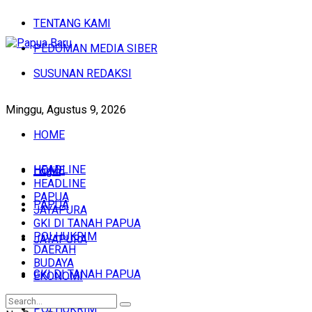
TENTANG KAMI
PEDOMAN MEDIA SIBER
SUSUNAN REDAKSI
Minggu, Agustus 9, 2026
HOME
HEADLINE
HOME
Login
HEADLINE
PAPUA
PAPUA
JAYAPURA
GKI DI TANAH PAPUA
POLHUKRIM
JAYAPURA
DAERAH
BUDAYA
GKI DI TANAH PAPUA
EKONOMI
POLHUKRIM