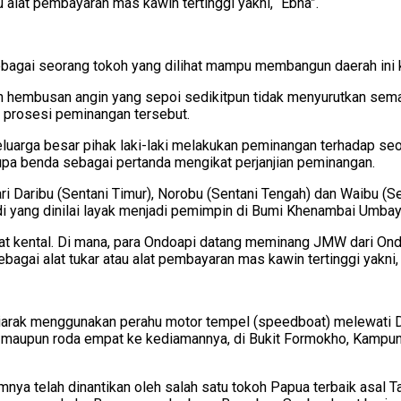
au alat pembayaran mas kawin tertinggi yakni, “Ebha”.
agai seorang tokoh yang dilihat mampu membangun daerah ini 
an hembusan angin yang sepoi sedikitpun tidak menyurutkan sem
h prosesi peminangan tersebut.
eluarga besar pihak laki-laki melakukan peminangan terhadap s
pa benda sebagai pertanda mengikat perjanjian peminangan.
ri Daribu (Sentani Timur), Norobu (Sentani Tengah) dan Waibu (
yang dinilai layak menjadi pemimpin di Bumi Khenambai Umbay 
at kental. Di mana, para Ondoapi datang meminang JMW dari O
bagai alat tukar atau alat pembayaran mas kawin tertinggi yakni, 
iarak menggunakan perahu motor tempel (speedboat) melewati D
maupun roda empat ke kediamannya, di Bukit Formokho, Kampung 
a telah dinantikan oleh salah satu tokoh Papua terbaik asal Ta