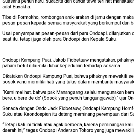
Suasana penuh haru, sukacita dan canda tawa terlihat manaka
adat Buyakha.
Tiba di Formokho, rombongan arak-arakan di jamu dengan mak
pesan-pesan kepada semua masyarakat yang berkumpul dan b
Usai penyampaian pesan-pesan dari para Ondoapi, dilanjutkan 
saat itu, tetapi juga oleh para Ondoapi dan Kepala Suku.
Ondoapi Kampung Puai, Jakob Fiobetauw mengatakan, pihaknya 
paham betul nilai-nilai luhur kepedulian terhadap sesama.
Dikatakan Ondoapi Kampung Puai, bahwa pihaknya mewakili sel
sosok yang memiliki hati yang tulus dalam membantu masyarak
“Kami melihat, bahwa pak Manangsang selalu mengunakan kemamp
bere, u bere de do’ (Sosok yang penuh tanggungjawab),” ujar O
Senada dengan Ondo Jack Fiobetauw, Ondoapi Kampung Homfolo,
Suku atau Keondoapian itu datang meminang perempaun dari Su
“Tetapi kali ini tidak atau agak berbeda, karena peminangan k
daerah ini,” tegas Ondoapi Anderson Tokoro yang juga mewakili