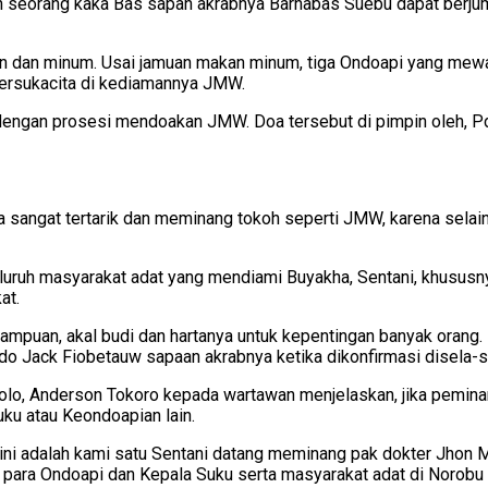
lah seorang kaka Bas sapan akrabnya Barnabas Suebu dapat berj
an dan minum. Usai jamuan makan minum, tiga Ondoapi yang mew
ersukacita di kediamannya JMW.
dengan prosesi mendoakan JMW. Doa tersebut di pimpin oleh, Pdt
sangat tertarik dan meminang tokoh seperti JMW, karena selai
uruh masyarakat adat yang mendiami Buyakha, Sentani, khususn
at.
uan, akal budi dan hartanya untuk kepentingan banyak orang. Da
ndo Jack Fiobetauw sapaan akrabnya ketika dikonfirmasi disela-s
 Anderson Tokoro kepada wartawan menjelaskan, jika peminanga
ku atau Keondoapian lain.
ali ini adalah kami satu Sentani datang meminang pak dokter Jho
 para Ondoapi dan Kepala Suku serta masyarakat adat di Norobu 