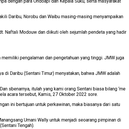
umpa dengan para Ondoapi dan Kepala Suku, serta masyarakat
akili Daribu, Norobu dan Waibu masing-masing menyampaikan
. Naftali Modouw dan diikuti oleh sejumlah pendeta yang hadir
n memiliki pengalaman dan pengetahuan yang tinggi. JMW juga
ya di Daribu (Sentani Timur) menyatakan, bahwa JMW adalah
n sbenarnya, itulah yang kami orang Sentani biasa bilang ‘me
ela acara tersebut, Kamis, 27 Oktober 2022 sore.
n ini bertujuan untuk perkawinan, maka biasanya dari satu
n Manangsang Umani Wally untuk menjadi seoarang pimpinan di
(Sentani Tengah).