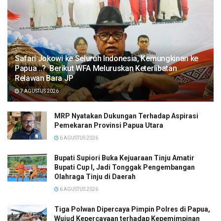
Safari Jokowi ke Seluruh Indonesia, Kemungkinan ke
Papua ..? Berikut WFA Meluruskan Keterlibatan
Relawan Bara JP
7 AGUSTUS 2026
MRP Nyatakan Dukungan Terhadap Aspirasi
Pemekaran Provinsi Papua Utara
6 AGUSTUS 2026
Bupati Supiori Buka Kejuaraan Tinju Amatir
Bupati Cup I, Jadi Tonggak Pengembangan
Olahraga Tinju di Daerah
6 AGUSTUS 2026
Tiga Polwan Dipercaya Pimpin Polres di Papua,
Wujud Kepercayaan terhadap Kepemimpinan