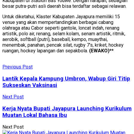
Kabupaten di Stadion Bas Youwe. Dengan harapan, sebagian
besar putra-putri asli daerah bisa terdaftar sebagai relawan.
Untuk diketahui, Klaster Kabupaten Jayapura memiliki 15
venue yang akan mempertandingkan berbagai cabang
olahraga atau Cabor seperti gantole, loncat indah, renang
artistik, polo air, renang, selam kolam, senam artistik, ritmik,
aerobik, softball (putri), baseball, kempo, muaythai,
menembak, panahan, pencak silat, rugby 7’s, kriket, hockey
ruangan, hockey lapangan dan sepakbola.
(EWAKO)**
Previous Post
Lantik Kepala Kampung Umbron, Wabup Giri Titip
Sukseskan Vaksinasi
Next Post
Kerja Nyata Bupati Jayapura Launching Kurikulum
Muatan Lokal Bahasa Ibu
Next Post