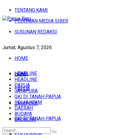
TENTANG KAMI
PEDOMAN MEDIA SIBER
SUSUNAN REDAKSI
Jumat, Agustus 7, 2026
HOME
HEADLINE
HOME
Login
HEADLINE
PAPUA
PAPUA
JAYAPURA
GKI DI TANAH PAPUA
POLHUKRIM
JAYAPURA
DAERAH
BUDAYA
GKI DI TANAH PAPUA
EKONOMI
POLHUKRIM