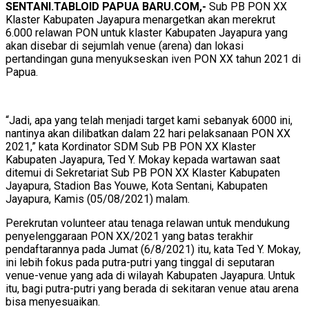
SENTANI.TABLOID PAPUA BARU.COM,-
Sub PB PON XX
Klaster Kabupaten Jayapura menargetkan akan merekrut
6.000 relawan PON untuk klaster Kabupaten Jayapura yang
akan disebar di sejumlah venue (arena) dan lokasi
pertandingan guna menyukseskan iven PON XX tahun 2021 di
Papua.
“Jadi, apa yang telah menjadi target kami sebanyak 6000 ini,
nantinya akan dilibatkan dalam 22 hari pelaksanaan PON XX
2021,” kata Kordinator SDM Sub PB PON XX Klaster
Kabupaten Jayapura, Ted Y. Mokay kepada wartawan saat
ditemui di Sekretariat Sub PB PON XX Klaster Kabupaten
Jayapura, Stadion Bas Youwe, Kota Sentani, Kabupaten
Jayapura, Kamis (05/08/2021) malam.
Perekrutan volunteer atau tenaga relawan untuk mendukung
penyelenggaraan PON XX/2021 yang batas terakhir
pendaftarannya pada Jumat (6/8/2021) itu, kata Ted Y. Mokay,
ini lebih fokus pada putra-putri yang tinggal di seputaran
venue-venue yang ada di wilayah Kabupaten Jayapura. Untuk
itu, bagi putra-putri yang berada di sekitaran venue atau arena
bisa menyesuaikan.