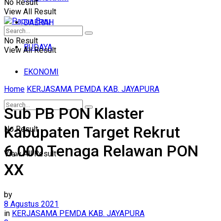
No Result
View All Result
DAERAH
No Result
BUDAYA
View All Result
EKONOMI
Home
KERJASAMA PEMDA KAB. JAYAPURA
Sub PB PON Klaster
Kabupaten Target Rekrut
No Result
6.000 Tenaga Relawan PON
View All Result
XX
by
8 Agustus 2021
in
KERJASAMA PEMDA KAB. JAYAPURA