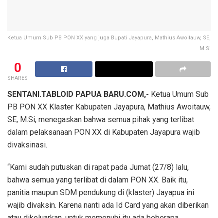
Ketua Umum Sub PB PON XX yang juga Bupati Jayapura, Mathius Awoitauw, SE,
M.Si
0
SHARES
SENTANI.TABLOID PAPUA BARU.COM,-
Ketua Umum Sub
PB PON XX Klaster Kabupaten Jayapura, Mathius Awoitauw,
SE, M.Si, menegaskan bahwa semua pihak yang terlibat
dalam pelaksanaan PON XX di Kabupaten Jayapura wajib
divaksinasi.
“Kami sudah putuskan di rapat pada Jumat (27/8) lalu,
bahwa semua yang terlibat di dalam PON XX. Baik itu,
panitia maupun SDM pendukung di (klaster) Jayapua ini
wajib divaksin. Karena nanti ada Id Card yang akan diberikan
atau dikeluarkan, untuk memenuhi itu ada beberapa