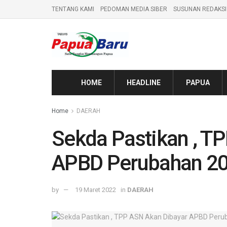
TENTANG KAMI
PEDOMAN MEDIA SIBER
SUSUNAN REDAKSI
HOME
HEADLINE
PAPUA
Home
DAERAH
Sekda Pastikan , T
APBD Perubahan 2
by
19 Maret 2022
in
DAERAH