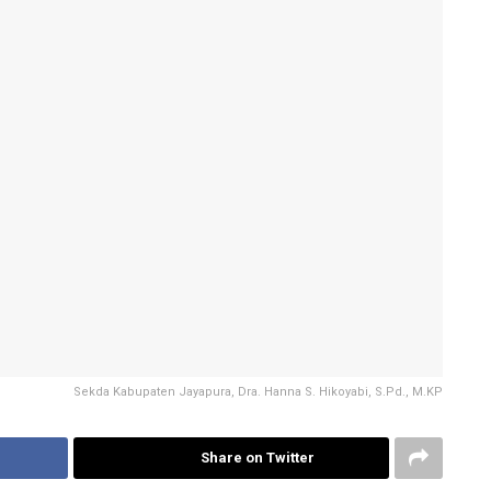
Sekda Kabupaten Jayapura, Dra. Hanna S. Hikoyabi, S.Pd., M.KP
Share on Twitter