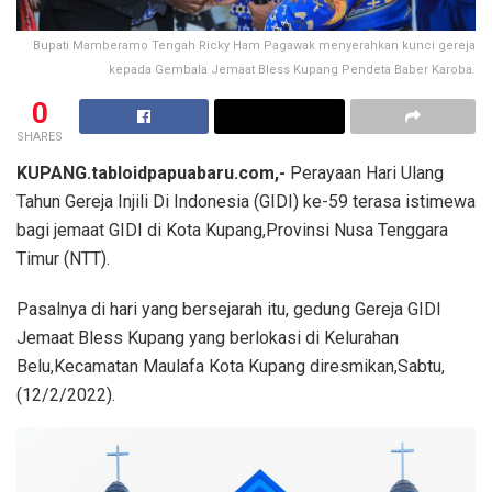
Bupati Mamberamo Tengah Ricky Ham Pagawak menyerahkan kunci gereja
kepada Gembala Jemaat Bless Kupang Pendeta Baber Karoba.
0
SHARES
KUPANG.tabloidpapuabaru.com,-
Perayaan Hari Ulang
Tahun Gereja Injili Di Indonesia (GIDI) ke-59 terasa istimewa
bagi jemaat GIDI di Kota Kupang,Provinsi Nusa Tenggara
Timur (NTT).
Pasalnya di hari yang bersejarah itu, gedung Gereja GIDI
Jemaat Bless Kupang yang berlokasi di Kelurahan
Belu,Kecamatan Maulafa Kota Kupang diresmikan,Sabtu,
(12/2/2022).