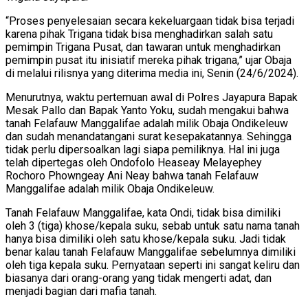
“Proses penyelesaian secara kekeluargaan tidak bisa terjadi
karena pihak Trigana tidak bisa menghadirkan salah satu
pemimpin Trigana Pusat, dan tawaran untuk menghadirkan
pemimpin pusat itu inisiatif mereka pihak trigana,” ujar Obaja
di melalui rilisnya yang diterima media ini, Senin (24/6/2024).
Menurutnya, waktu pertemuan awal di Polres Jayapura Bapak
Mesak Pallo dan Bapak Yanto Yoku, sudah mengakui bahwa
tanah Felafauw Manggalifae adalah milik Obaja Ondikeleuw
dan sudah menandatangani surat kesepakatannya. Sehingga
tidak perlu dipersoalkan lagi siapa pemiliknya. Hal ini juga
telah dipertegas oleh Ondofolo Heaseay Melayephey
Rochoro Phowngeay Ani Neay bahwa tanah Felafauw
Manggalifae adalah milik Obaja Ondikeleuw.
Tanah Felafauw Manggalifae, kata Ondi, tidak bisa dimiliki
oleh 3 (tiga) khose/kepala suku, sebab untuk satu nama tanah
hanya bisa dimiliki oleh satu khose/kepala suku. Jadi tidak
benar kalau tanah Felafauw Manggalifae sebelumnya dimiliki
oleh tiga kepala suku. Pernyataan seperti ini sangat keliru dan
biasanya dari orang-orang yang tidak mengerti adat, dan
menjadi bagian dari mafia tanah.