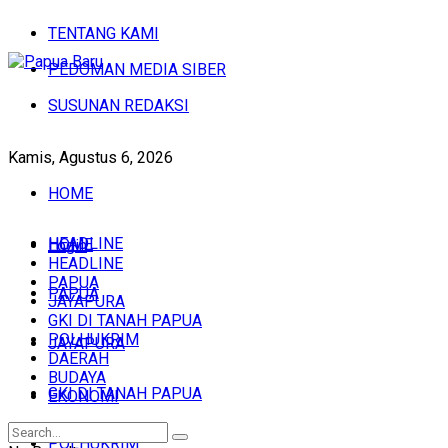
TENTANG KAMI
PEDOMAN MEDIA SIBER
SUSUNAN REDAKSI
Kamis, Agustus 6, 2026
HOME
HEADLINE
HOME
Login
HEADLINE
PAPUA
PAPUA
JAYAPURA
GKI DI TANAH PAPUA
POLHUKRIM
JAYAPURA
DAERAH
BUDAYA
GKI DI TANAH PAPUA
EKONOMI
POLHUKRIM