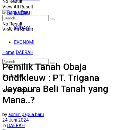
No Result
View All Result
DAERAH
No Result
BUDAYA
View All Result
EKONOMI
Home
DAERAH
Pemilik Tanah Obaja
Ondikleuw : PT. Trigana
No Result
Jayapura Beli Tanah yang
View All Result
Mana..?
by
admin papua baru
24 Juni 2024
in
DAERAH