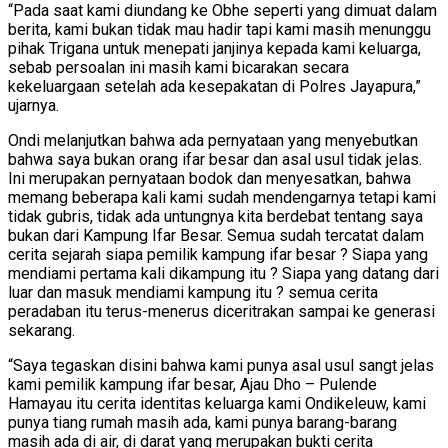
“Pada saat kami diundang ke Obhe seperti yang dimuat dalam
berita, kami bukan tidak mau hadir tapi kami masih menunggu
pihak Trigana untuk menepati janjinya kepada kami keluarga,
sebab persoalan ini masih kami bicarakan secara
kekeluargaan setelah ada kesepakatan di Polres Jayapura,”
ujarnya.
Ondi melanjutkan bahwa ada pernyataan yang menyebutkan
bahwa saya bukan orang ifar besar dan asal usul tidak jelas.
Ini merupakan pernyataan bodok dan menyesatkan, bahwa
memang beberapa kali kami sudah mendengarnya tetapi kami
tidak gubris, tidak ada untungnya kita berdebat tentang saya
bukan dari Kampung Ifar Besar. Semua sudah tercatat dalam
cerita sejarah siapa pemilik kampung ifar besar ? Siapa yang
mendiami pertama kali dikampung itu ? Siapa yang datang dari
luar dan masuk mendiami kampung itu ? semua cerita
peradaban itu terus-menerus diceritrakan sampai ke generasi
sekarang.
“Saya tegaskan disini bahwa kami punya asal usul sangt jelas
kami pemilik kampung ifar besar, Ajau Dho – Pulende
Hamayau itu cerita identitas keluarga kami Ondikeleuw, kami
punya tiang rumah masih ada, kami punya barang-barang
masih ada di air, di darat yang merupakan bukti cerita