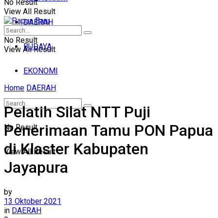
No Result
View All Result
DAERAH
No Result
BUDAYA
View All Result
EKONOMI
Home
DAERAH
Pelatih Silat NTT Puji
Penerimaan Tamu PON Papua
No Result
di Klaster Kabupaten
View All Result
Jayapura
by
13 Oktober 2021
in
DAERAH