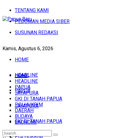
TENTANG KAMI
PEDOMAN MEDIA SIBER
SUSUNAN REDAKSI
Kamis, Agustus 6, 2026
HOME
HEADLINE
HOME
Login
HEADLINE
PAPUA
PAPUA
JAYAPURA
GKI DI TANAH PAPUA
POLHUKRIM
JAYAPURA
DAERAH
BUDAYA
GKI DI TANAH PAPUA
EKONOMI
POLHUKRIM