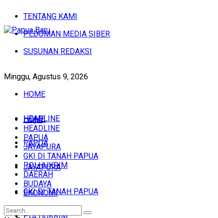
TENTANG KAMI
PEDOMAN MEDIA SIBER
SUSUNAN REDAKSI
Minggu, Agustus 9, 2026
HOME
HEADLINE
HOME
Login
HEADLINE
PAPUA
PAPUA
JAYAPURA
GKI DI TANAH PAPUA
POLHUKRIM
JAYAPURA
DAERAH
BUDAYA
GKI DI TANAH PAPUA
EKONOMI
POLHUKRIM