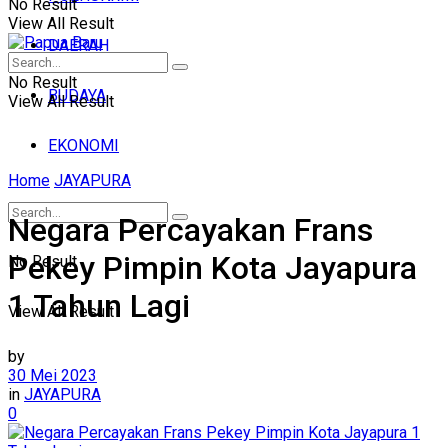
No Result
View All Result
DAERAH
No Result
BUDAYA
View All Result
EKONOMI
Home
JAYAPURA
Negara Percayakan Frans
Pekey Pimpin Kota Jayapura
No Result
1 Tahun Lagi
View All Result
by
30 Mei 2023
in
JAYAPURA
0