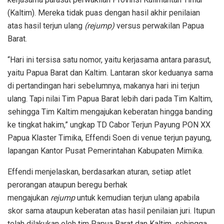
(Kaltim). Mereka tidak puas dengan hasil akhir penilaian
atas hasil terjun ulang
(rejump)
versus perwakilan Papua
Barat.
“Hari ini tersisa satu nomor, yaitu kerjasama antara parasut,
yaitu Papua Barat dan Kaltim. Lantaran skor keduanya sama
di pertandingan hari sebelumnya, makanya hari ini terjun
ulang. Tapi nilai Tim Papua Barat lebih dari pada Tim Kaltim,
sehingga Tim Kaltim mengajukan keberatan hingga banding
ke tingkat hakim,” ungkap TD Cabor Terjun Payung PON XX
Papua Klaster Timika, Effendi Soen di venue terjun payung,
lapangan Kantor Pusat Pemerintahan Kabupaten Mimika.
Effendi menjelaskan, berdasarkan aturan, setiap atlet
perorangan ataupun beregu berhak
mengajukan
rejump
untuk kemudian terjun ulang apabila
skor sama ataupun keberatan atas hasil penilaian juri. Itupun
telah dilakukan oleh tim Papua Barat dan Kaltim, sehingga