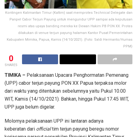
Kontingen Kalimantan Timur (Kaltim) saat memprotes Technical Delegate dan
Panpel Cabor Terjun Payung untuk mengundur UPP sampai ada keputusan
resmi atas upaya banding mereka ke Dewan Hakim PB PON XX. Protes
dilakukan di venue terjun payung halaman Kantor Pusat Pemerintahan
Kabupaten Mimika, Papua, Kamis (14/10/2021). (Foto: Saldi Hermanto/Humas
PPM)
0
SHARES
TIMIKA –
Pelaksanaan Upacara Penghormatan Pemenang
(UPP) cabor terjun payung PON XX Papua terpaksa molor
dari waktu yang ditentukan sebelumnya yaitu Pukul 10.00
WIT, Kamis (14/10/2021). Bahkan, hingga Pukul 17.45 WIT,
UPP juga belum digelar.
Molornya pelaksanaan UPP ini lantaran adanya
keberatan dari
official
tim terjun payung beregu nomor
kerjasama parasut perwakilan Provinsi Kalimantan Timur