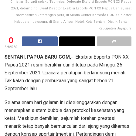
Christian Suryadi selaku Technical Delegate Eksibisi Esports PON XX Papua
2021, didampingi Event Director Eksibisi Esports PON XX Papua Danial, saat
memberikan keterangan pers, di Media Center Kominfo PON XX Klaster
Kabupaten Jayapura, di Grand Allison Hotel, Kota Sentani, Distrik Sentani,
Kabupaten Jayapura
0
SHARES
SENTANI, PAPUA BARU.COM,-
Eksibisi Esports PON XX
Papua 2021 resmi berakhir dan ditutup pada Minggu, 26
September 2021. Upacara penutupan berlangsung meriah.
Tak kalah dengan pembukaan yang sangat heboh 21
September lalu.
Selama enam hari gelaran ini diselenggarakan dengan
menerapkan sistem bubble dan protokol kesehatan yang
ketat. Meskipun demikian, sejumlah torehan prestasi
menarik tetap banyak bermunculan dari ajang yang dikemas
dengan konsep sportaintment ini. Pertandingan demi