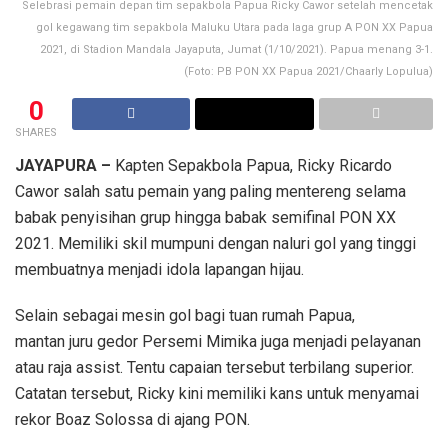
Selebrasi pemain depan tim sepakbola Papua Ricky Cawor setelah mencetak
gol kegawang tim sepakbola Maluku Utara pada laga grup A PON XX Papua
2021, di Stadion Mandala Jayaputa, Jumat (1/10/2021). Papua menang 3-1.
(Foto: PB PON XX Papua 2021/Chaarly Lopulua)
0
SHARES
JAYAPURA –
Kapten Sepakbola Papua, Ricky Ricardo
Cawor salah satu pemain yang paling mentereng selama
babak penyisihan grup hingga babak semifinal PON XX
2021. Memiliki skil mumpuni dengan naluri gol yang tinggi
membuatnya menjadi idola lapangan hijau.
Selain sebagai mesin gol bagi tuan rumah Papua,
mantan juru gedor Persemi Mimika juga menjadi pelayanan
atau raja assist. Tentu capaian tersebut terbilang superior.
Catatan tersebut, Ricky kini memiliki kans untuk menyamai
rekor Boaz Solossa di ajang PON.