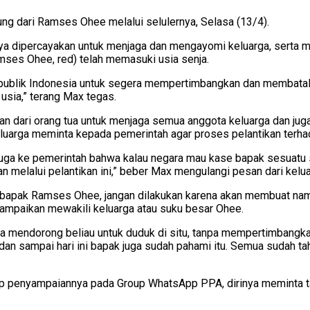
ng dari Ramses Ohee melalui selulernya, Selasa (13/4).
rinya dipercayakan untuk menjaga dan mengayomi keluarga, serta
amses Ohee, red) telah memasuki usia senja.
ublik Indonesia untuk segera mempertimbangkan dan membatalka
 usia,” terang Max tegas.
ayaan dari orang tua untuk menjaga semua anggota keluarga dan j
 keluarga meminta kepada pemerintah agar proses pelantikan ter
 juga ke pemerintah bahwa kalau negara mau kase bapak sesuatu 
gan melalui pelantikan ini,” beber Max mengulangi pesan dari kelu
h, bapak Ramses Ohee, jangan dilakukan karena akan membuat nam
ampaikan mewakili keluarga atau suku besar Ohee.
 mendorong beliau untuk duduk di situ, tanpa mempertimbangkan 
dan sampai hari ini bapak juga sudah pahami itu. Semua sudah ta
tip penyampaiannya pada Group WhatsApp PPA, dirinya meminta ta