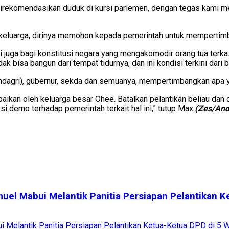
direkomendasikan duduk di kursi parlemen, dengan tegas kami men
eluarga, dirinya memohon kepada pemerintah untuk mempertimba
pi juga bagi konstitusi negara yang mengakomodir orang tua terka
k bisa bangun dari tempat tidurnya, dan ini kondisi terkini dari 
endagri), gubernur, sekda dan semuanya, mempertimbangkan apa
an oleh keluarga besar Ohee. Batalkan pelantikan beliau dan dig
i demo terhadap pemerintah terkait hal ini,” tutup Max.
(Zes/And
uel Mabui Melantik Panitia Persiapan Pelantikan K