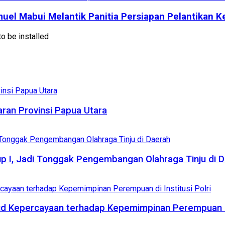
uel Mabui Melantik Panitia Persiapan Pelantikan K
o be installed
an Provinsi Papua Utara
Cup I, Jadi Tonggak Pengembangan Olahraga Tinju di 
ud Kepercayaan terhadap Kepemimpinan Perempuan di 