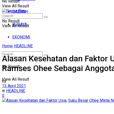
No Result
View All Result
DAERAH
No Result
BUDAYA
View All Result
EKONOMI
Home
HEADLINE
Alasan Kesehatan dan Faktor U
Ramses Ohee Sebagai Anggota
No Result
View All Result
by
13 April 2021
in
HEADLINE
0