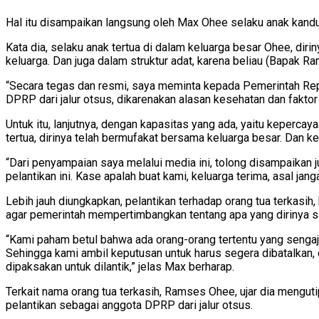
Hal itu disampaikan langsung oleh Max Ohee selaku anak kandu
Kata dia, selaku anak tertua di dalam keluarga besar Ohee, di
keluarga. Dan juga dalam struktur adat, karena beliau (Bapak R
“Secara tegas dan resmi, saya meminta kepada Pemerintah Rep
DPRP dari jalur otsus, dikarenakan alasan kesehatan dan faktor
Untuk itu, lanjutnya, dengan kapasitas yang ada, yaitu keperc
tertua, dirinya telah bermufakat bersama keluarga besar. Dan
“Dari penyampaian saya melalui media ini, tolong disampaikan
pelantikan ini. Kase apalah buat kami, keluarga terima, asal jan
Lebih jauh diungkapkan, pelantikan terhadap orang tua terkasi
agar pemerintah mempertimbangkan tentang apa yang dirinya s
“Kami paham betul bahwa ada orang-orang tertentu yang sengaja
Sehingga kami ambil keputusan untuk harus segera dibatalkan, 
dipaksakan untuk dilantik,” jelas Max berharap.
Terkait nama orang tua terkasih, Ramses Ohee, ujar dia mengu
pelantikan sebagai anggota DPRP dari jalur otsus.