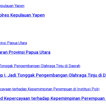
polres Kepulauan Yapen
an Provinsi Papua Utara
Cup I, Jadi Tonggak Pengembangan Olahraga Tinju di 
ud Kepercayaan terhadap Kepemimpinan Perempuan di 