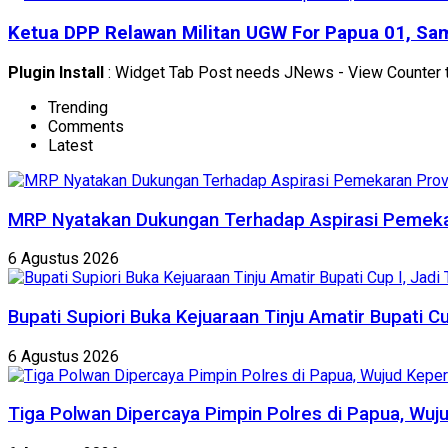
Ketua DPP Relawan Militan UGW For Papua 01, Sam
Plugin Install
: Widget Tab Post needs JNews - View Counter t
Trending
Comments
Latest
MRP Nyatakan Dukungan Terhadap Aspirasi Pemekar
6 Agustus 2026
Bupati Supiori Buka Kejuaraan Tinju Amatir Bupati 
6 Agustus 2026
Tiga Polwan Dipercaya Pimpin Polres di Papua, Wuj